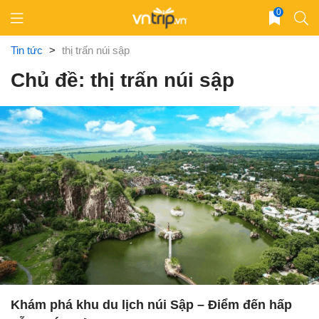
Skip
0
to
content
Tin tức
>
thị trấn núi sập
Chủ đề: thị trấn núi sập
Khám phá khu du lịch núi Sập – Điểm đến hấp