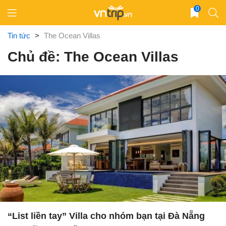
Skip
0
to
content
Tin tức
>
The Ocean Villas
Chủ đề: The Ocean Villas
“List liền tay” Villa cho nhóm bạn tại Đà Nẵng