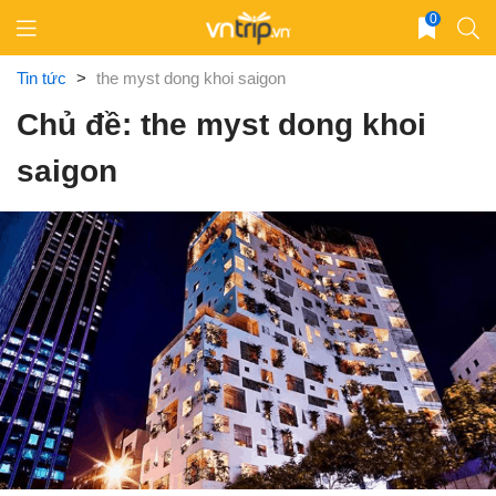
Skip
0
to
content
Tin tức
>
the myst dong khoi saigon
Chủ đề: the myst dong khoi
saigon