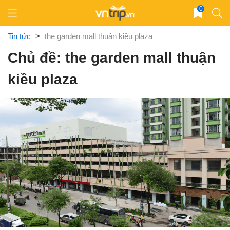
Skip
0
to
content
Tin tức
>
the garden mall thuận kiều plaza
Chủ đề: the garden mall thuận
kiều plaza