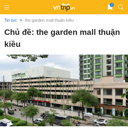
Skip
0
to
content
Tin tức
>
the garden mall thuận kiều
Chủ đề: the garden mall thuận
kiều