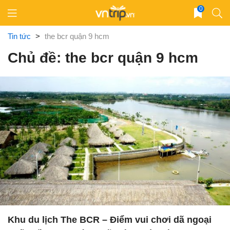
Skip
0
to
content
Tin tức
>
the bcr quận 9 hcm
Chủ đề: the bcr quận 9 hcm
Khu du lịch The BCR – Điểm vui chơi dã ngoại