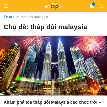
Skip
0
to
content
Tin tức
>
tháp đôi malaysia
Chủ đề: tháp đôi malaysia
Khám phá tòa tháp đôi Malaysia cao chọc trời –