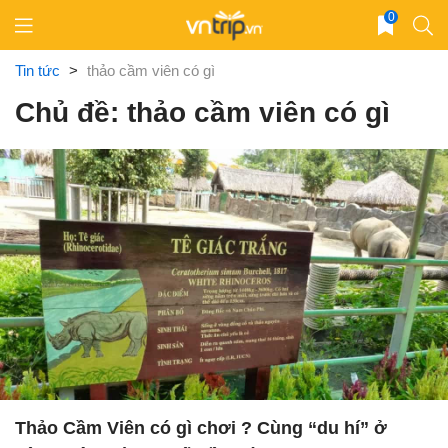
Skip
0
to
content
Tin tức
>
thảo cầm viên có gì
Chủ đề: thảo cầm viên có gì
Thảo Cầm Viên có gì chơi ? Cùng “du hí” ở