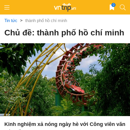
Skip
0
to
content
Tin tức
>
thành phố hồ chí minh
Chủ đề: thành phố hồ chí minh
Kinh nghiệm xả nóng ngày hè với Công viên văn