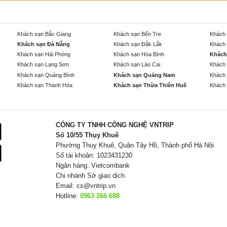
Khách sạn Bắc Giang
Khách sạn Bến Tre
Khách 
Khách sạn Đà Nẵng
Khách sạn Đắk Lắk
Khách 
Khách sạn Hải Phòng
Khách sạn Hòa Bình
Khách
Khách sạn Lạng Sơn
Khách sạn Lào Cai
Khách 
Khách sạn Quảng Bình
Khách sạn Quảng Nam
Khách 
Khách sạn Thanh Hóa
Khách sạn Thừa Thiên Huế
Khách 
CÔNG TY TNHH CÔNG NGHỆ VNTRIP
Số 10/55 Thụy Khuê
Phường Thuỵ Khuê, Quận Tây Hồ, Thành phố Hà Nội
Số tài khoản: 1023431230
Ngân hàng: Vietcombank
Chi nhánh Sở giao dịch
Email:
cs@vntrip.vn
Hotline:
0963 266 688