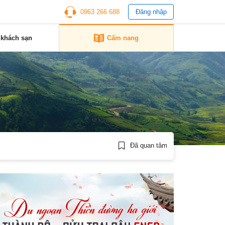
0963 266 688
Đăng nhập
 khách sạn
Cẩm nang
Đã quan tâm