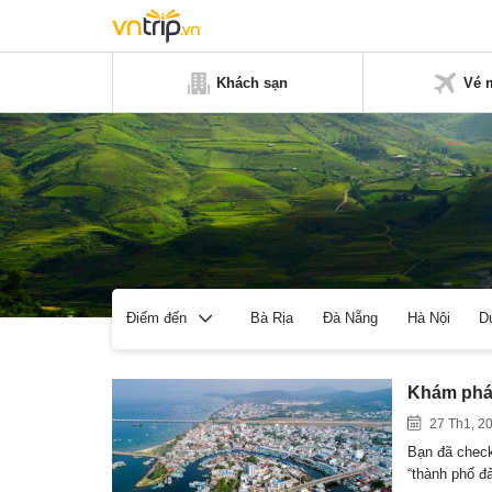
Khách sạn
Vé 
Bà Rịa
Đà Nẵng
Hà Nội
D
Điểm đến
Khám phá 
27 Th1, 2
Bạn đã check
“thành phố 