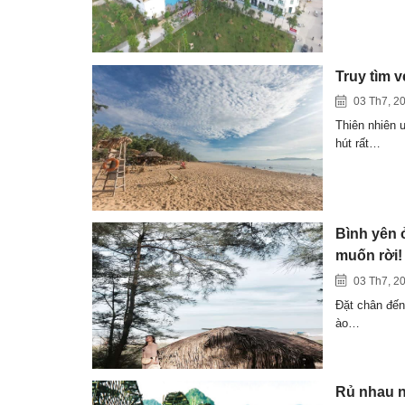
Truy tìm 
03 Th7, 2
Thiên nhiên 
hút rất…
Bình yên 
muốn rời!
03 Th7, 2
Đặt chân đến
ào…
Rủ nhau n