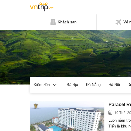
Khách sạn
Vé 
Bà Rịa
Đà Nẵng
Hà Nội
D
Điểm đến
Paracel R
19 Th2, 2
Luôn nằm tro
Tiến là khu 