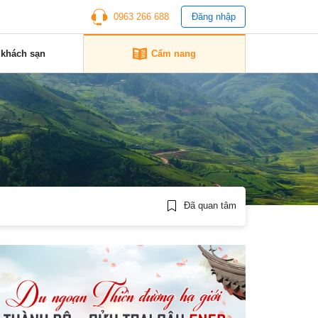
0963 266 688
Đăng nhập
 khách sạn
Cẩm nang
Đã quan tâm