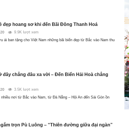
vẻ đẹp hoang sơ khi đến Bãi Đông Thanh Hoá
9.9K lượt xem
020
ưu ái ban tặng cho Việt Nam những bãi biển đẹp từ Bắc vào Nam thu
ở đây chẳng đâu xa vời – Đến Biển Hải Hoà chẳng
3.5K lượt xem
020
 nhiều nơi từ Bắc vào Nam, từ Đà Nẵng – Hội An đến Sài Gòn ồn
gắm trọn Pù Luông – “Thiên đường giữa đại ngàn”