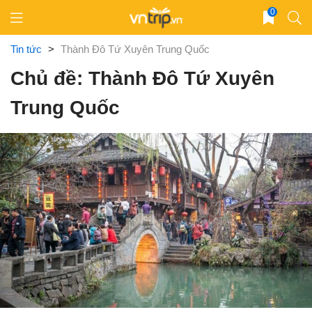
Skip
0
to
content
Tin tức
>
Thành Đô Tứ Xuyên Trung Quốc
Chủ đề: Thành Đô Tứ Xuyên
Trung Quốc