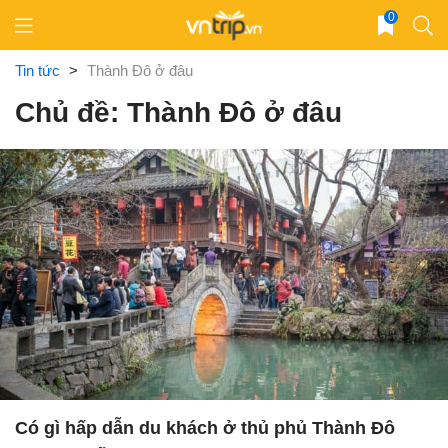
Skip
0
to
content
Tin tức
>
Thành Đô ở đâu
Chủ đề: Thành Đô ở đâu
Có gì hấp dẫn du khách ở thủ phủ Thành Đô