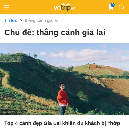
Skip
0
to
content
Tin tức
>
thắng cảnh gia lai
Chủ đề: thắng cảnh gia lai
Top 4 cảnh đẹp Gia Lai khiến du khách bị “hớp