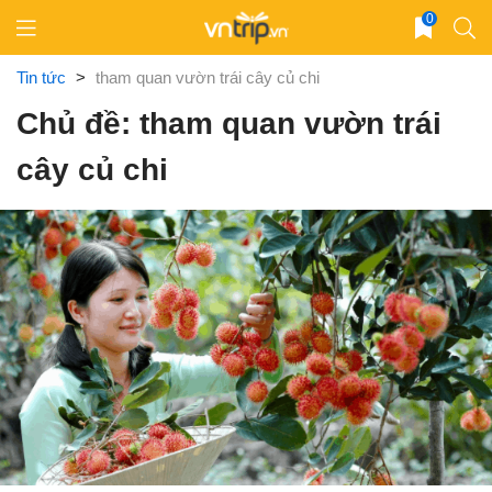
Skip
0
to
content
Tin tức
>
tham quan vườn trái cây củ chi
Chủ đề: tham quan vườn trái
cây củ chi