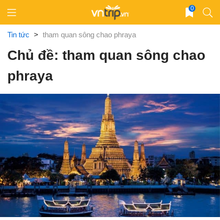
Skip
0
to
content
Tin tức
>
tham quan sông chao phraya
Chủ đề: tham quan sông chao
phraya