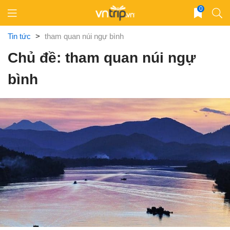
Skip
0
to
content
Tin tức
>
tham quan núi ngự bình
Chủ đề: tham quan núi ngự
bình