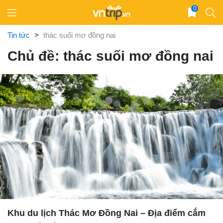
Skip
0
to
content
Tin tức
>
thác suối mơ đồng nai
Chủ đề: thác suối mơ đồng nai
Khu du lịch Thác Mơ Đồng Nai – Địa điểm cắm