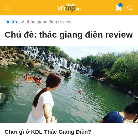
Skip
0
to
content
Tin tức
>
thác giang điền review
Chủ đề: thác giang điền review
Chơi gì ở KDL Thác Giang Điền?