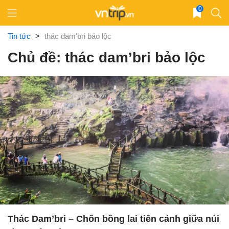
Skip
0
to
content
Tin tức
>
thác dam'bri bảo lộc
Chủ đề: thác dam’bri bảo lộc
Thác Dam’bri – Chốn bồng lai tiên cảnh giữa núi