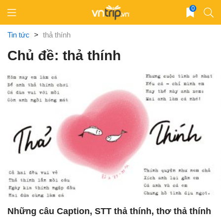
Skip
0
to
content
Tin tức
>
thả thính
Chủ đề: thả thính
Những câu Caption, STT thả thính, thơ thả thính