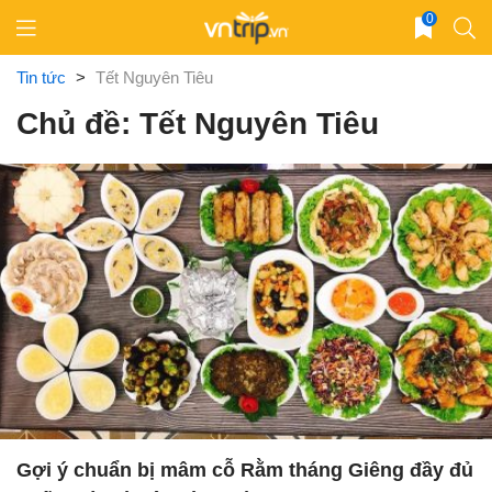
Skip
0
to
content
Tin tức
>
Tết Nguyên Tiêu
Chủ đề: Tết Nguyên Tiêu
Gợi ý chuẩn bị mâm cỗ Rằm tháng Giêng đầy đủ