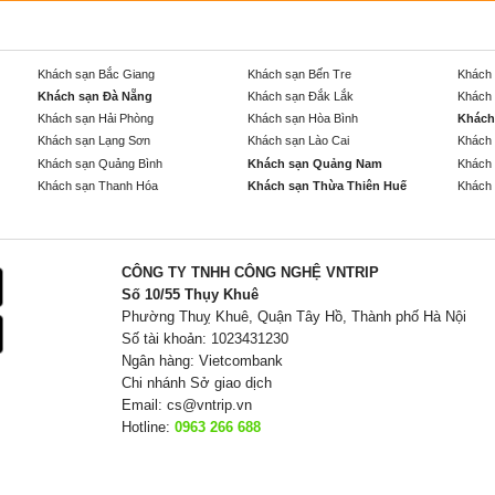
Khách sạn Bắc Giang
Khách sạn Bến Tre
Khách 
Khách sạn Đà Nẵng
Khách sạn Đắk Lắk
Khách 
Khách sạn Hải Phòng
Khách sạn Hòa Bình
Khách
Khách sạn Lạng Sơn
Khách sạn Lào Cai
Khách 
Khách sạn Quảng Bình
Khách sạn Quảng Nam
Khách 
Khách sạn Thanh Hóa
Khách sạn Thừa Thiên Huế
Khách 
CÔNG TY TNHH CÔNG NGHỆ VNTRIP
Số 10/55 Thụy Khuê
Phường Thuỵ Khuê, Quận Tây Hồ, Thành phố Hà Nội
Số tài khoản: 1023431230
Ngân hàng: Vietcombank
Chi nhánh Sở giao dịch
Email:
cs@vntrip.vn
Hotline:
0963 266 688