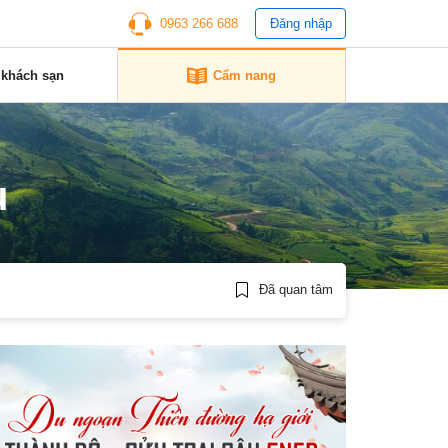
0963 266 688
Đăng nhập
 khách sạn
Cẩm nang
u
Đã quan tâm