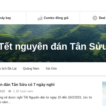
máy bay
Combo đồng giá
Deal
Tết nguyên đán Tân Sử
u lịch Đà Lạt
Quảng Nam
Sài Gòn
n đán Tân Sửu có 7 ngày nghỉ
1.1K lượt xem
2020
ng sẽ được nghỉ Tết Nguyên đán từ ngày 10 đến 16/2/2021, tức từ
ạp năm…