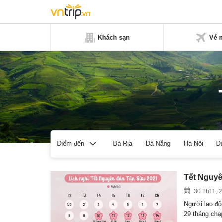
Khách sạn
Vé 
Bà Rịa
Đà Nẵng
Hà Nội
D
Điểm đến
Tết Nguyê
30 Th11, 
Người lao độ
29 tháng ch