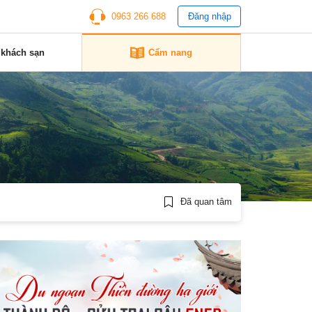
0963 266 688
Đăng nhập
 khách sạn
Cẩm nang
Đã quan tâm