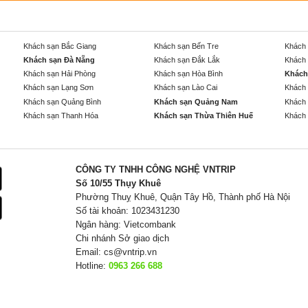
Khách sạn Bắc Giang
Khách sạn Bến Tre
Khách 
Khách sạn Đà Nẵng
Khách sạn Đắk Lắk
Khách 
Khách sạn Hải Phòng
Khách sạn Hòa Bình
Khách
Khách sạn Lạng Sơn
Khách sạn Lào Cai
Khách 
Khách sạn Quảng Bình
Khách sạn Quảng Nam
Khách 
Khách sạn Thanh Hóa
Khách sạn Thừa Thiên Huế
Khách 
CÔNG TY TNHH CÔNG NGHỆ VNTRIP
Số 10/55 Thụy Khuê
Phường Thuỵ Khuê, Quận Tây Hồ, Thành phố Hà Nội
Số tài khoản: 1023431230
Ngân hàng: Vietcombank
Chi nhánh Sở giao dịch
Email:
cs@vntrip.vn
Hotline:
0963 266 688