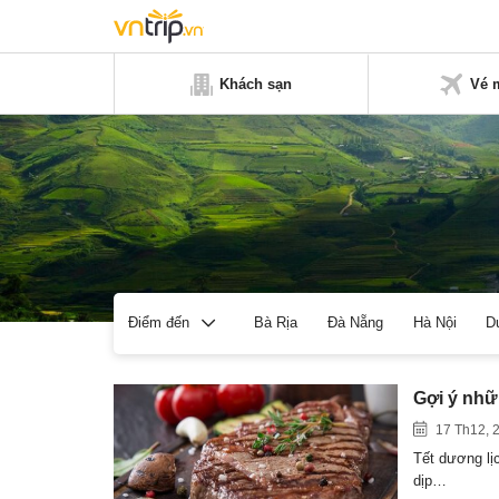
Khách sạn
Vé 
Bà Rịa
Đà Nẵng
Hà Nội
D
Điểm đến
Gợi ý nhữ
17 Th12, 
Tết dương lịc
dịp…