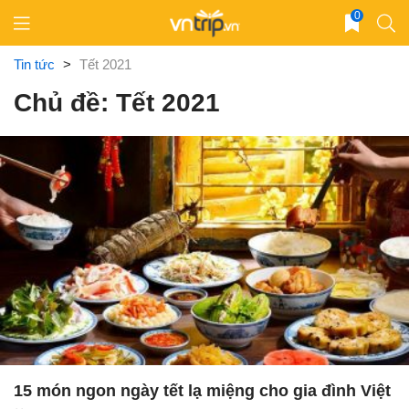
Skip
0
to
content
Tin tức
>
Tết 2021
Chủ đề: Tết 2021
15 món ngon ngày tết lạ miệng cho gia đình Việt