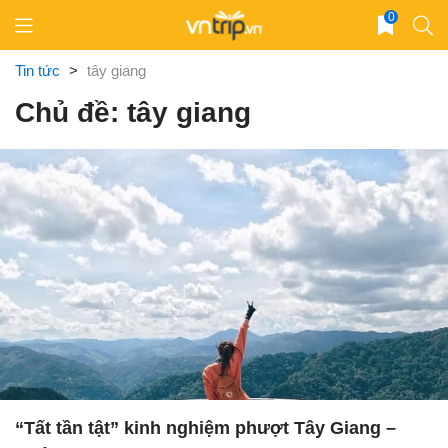
Skip
0
to
content
Tin tức
>
tây giang
Chủ đề: tây giang
“Tất tần tật” kinh nghiệm phượt Tây Giang –