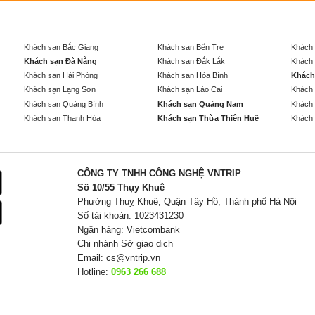
Khách sạn Bắc Giang
Khách sạn Bến Tre
Khách 
Khách sạn Đà Nẵng
Khách sạn Đắk Lắk
Khách 
Khách sạn Hải Phòng
Khách sạn Hòa Bình
Khách
Khách sạn Lạng Sơn
Khách sạn Lào Cai
Khách 
Khách sạn Quảng Bình
Khách sạn Quảng Nam
Khách 
Khách sạn Thanh Hóa
Khách sạn Thừa Thiên Huế
Khách 
CÔNG TY TNHH CÔNG NGHỆ VNTRIP
Số 10/55 Thụy Khuê
Phường Thuỵ Khuê, Quận Tây Hồ, Thành phố Hà Nội
Số tài khoản: 1023431230
Ngân hàng: Vietcombank
Chi nhánh Sở giao dịch
Email:
cs@vntrip.vn
Hotline:
0963 266 688