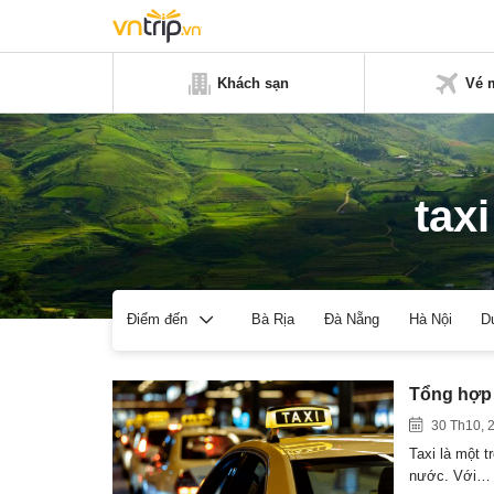
Khách sạn
Vé 
tax
Bà Rịa
Đà Nẵng
Hà Nội
D
Điểm đến
Tổng hợp 
30 Th10, 
Taxi là một t
nước. Với…