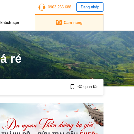
0963 266 688
Đăng nhập
 khách sạn
Cẩm nang
á rẻ
Đã quan tâm