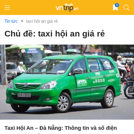
Skip
0
to
content
Tin tức
>
taxi hội an giá rẻ
Chủ đề: taxi hội an giá rẻ
Taxi Hội An – Đà Nẵng: Thông tin và số điện