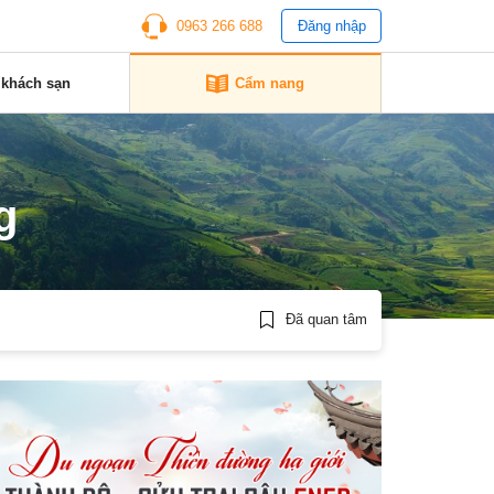
0963 266 688
Đăng nhập
 khách sạn
Cẩm nang
g
Đã quan tâm