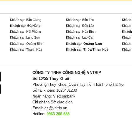
Khách sạn Bắc Giang
Khách sạn Bến Tre
Khách 
Khách sạn Đà Nẵng
Khách sạn Đắk Lắk
Khách 
Khách sạn Hải Phòng
Khách sạn Hòa Bình
Khách
Khách sạn Lạng Sơn
Khách sạn Lào Cai
Khách 
Khách sạn Quảng Bình
Khách sạn Quảng Nam
Khách 
Khách sạn Thanh Hóa
Khách sạn Thừa Thiên Huế
Khách 
CÔNG TY TNHH CÔNG NGHỆ VNTRIP
Số 10/55 Thụy Khuê
Phường Thuỵ Khuê, Quận Tây Hồ, Thành phố Hà Nội
Số tài khoản: 1023431230
Ngân hàng: Vietcombank
Chi nhánh Sở giao dịch
Email:
cs@vntrip.vn
Hotline:
0963 266 688