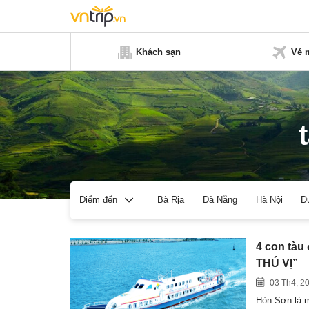
Khách sạn
Vé 
Bà Rịa
Đà Nẵng
Hà Nội
D
Điểm đến
4 con tàu
THÚ VỊ”
03 Th4, 2
Hòn Sơn là m