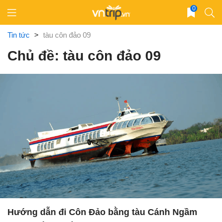
Skip
0
to
content
Tin tức
>
tàu côn đảo 09
Chủ đề: tàu côn đảo 09
Hướng dẫn đi Côn Đảo bằng tàu Cánh Ngầm