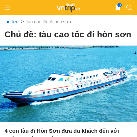
Skip
0
to
content
Tin tức
>
tàu cao tốc đi hòn sơn
Chủ đề: tàu cao tốc đi hòn sơn
4 con tàu đi Hòn Sơn đưa du khách đến với