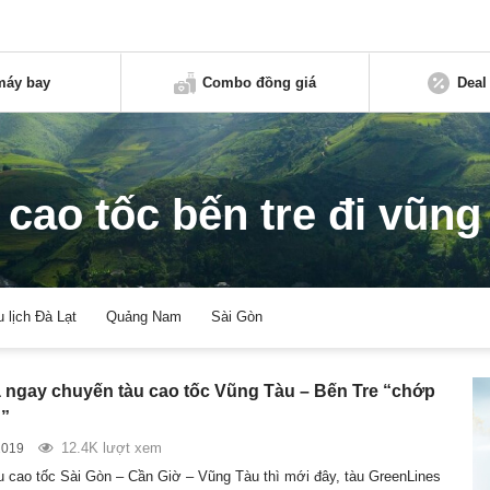
máy bay
Combo đồng giá
Deal
 cao tốc bến tre đi vũng
u lịch Đà Lạt
Quảng Nam
Sài Gòn
ngay chuyến tàu cao tốc Vũng Tàu – Bến Tre “chớp
n”
12.4K lượt xem
2019
u cao tốc Sài Gòn – Cần Giờ – Vũng Tàu thì mới đây, tàu GreenLines