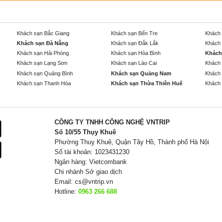
Khách sạn Bắc Giang
Khách sạn Bến Tre
Khách 
Khách sạn Đà Nẵng
Khách sạn Đắk Lắk
Khách 
Khách sạn Hải Phòng
Khách sạn Hòa Bình
Khách
Khách sạn Lạng Sơn
Khách sạn Lào Cai
Khách 
Khách sạn Quảng Bình
Khách sạn Quảng Nam
Khách 
Khách sạn Thanh Hóa
Khách sạn Thừa Thiên Huế
Khách 
CÔNG TY TNHH CÔNG NGHỆ VNTRIP
Số 10/55 Thụy Khuê
Phường Thuỵ Khuê, Quận Tây Hồ, Thành phố Hà Nội
Số tài khoản: 1023431230
Ngân hàng: Vietcombank
Chi nhánh Sở giao dịch
Email:
cs@vntrip.vn
Hotline:
0963 266 688