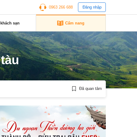
0963 266 688
Đăng nhập
 khách sạn
Cẩm nang
 tàu
Đã quan tâm