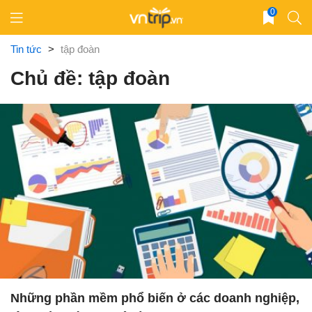
Skip
0
to
content
Tin tức
>
tập đoàn
Chủ đề: tập đoàn
Những phần mềm phổ biến ở các doanh nghiệp,