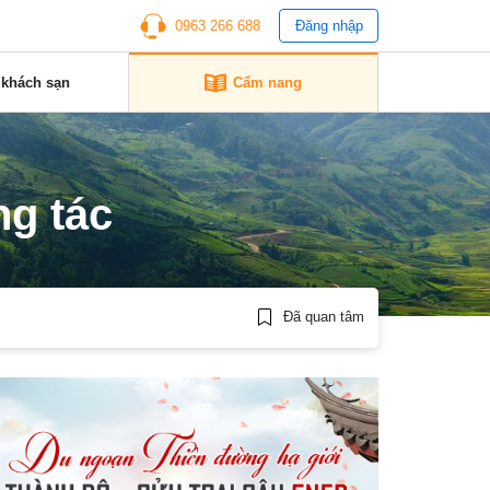
0963 266 688
Đăng nhập
 khách sạn
Cẩm nang
ng tác
Đã quan tâm