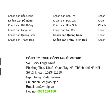
Khách sạn Bắc Giang
Khách sạn Bến Tre
Khách 
Khách sạn Đà Nẵng
Khách sạn Đắk Lắk
Khách 
Khách sạn Hải Phòng
Khách sạn Hòa Bình
Khách
Khách sạn Lạng Sơn
Khách sạn Lào Cai
Khách 
Khách sạn Quảng Bình
Khách sạn Quảng Nam
Khách 
Khách sạn Thanh Hóa
Khách sạn Thừa Thiên Huế
Khách 
CÔNG TY TNHH CÔNG NGHỆ VNTRIP
Số 10/55 Thụy Khuê
Phường Thuỵ Khuê, Quận Tây Hồ, Thành phố Hà Nội
Số tài khoản: 1023431230
Ngân hàng: Vietcombank
Chi nhánh Sở giao dịch
Email:
cs@vntrip.vn
Hotline:
0963 266 688