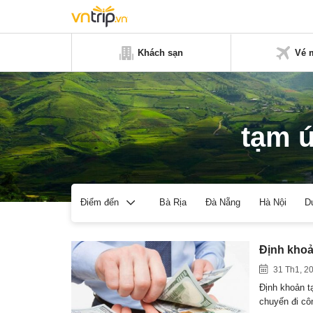
Khách sạn
Vé 
tạm ứ
Bà Rịa
Đà Nẵng
Hà Nội
D
Điểm đến
Định khoả
31 Th1, 2
Định khoản t
chuyến đi c