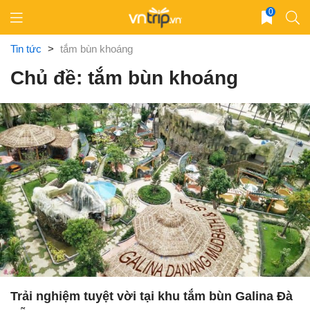
Skip
0
to
content
Tin tức
>
tắm bùn khoáng
Chủ đề: tắm bùn khoáng
Trải nghiệm tuyệt vời tại khu tắm bùn Galina Đà