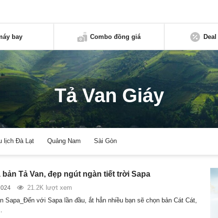
máy bay
Combo đồng giá
Deal
Tả Van Giáy
u lịch Đà Lạt
Quảng Nam
Sài Gòn
bản Tả Van, đẹp ngút ngàn tiết trời Sapa
21.2K lượt xem
2024
n Sapa_Đến với Sapa lần đầu, ắt hẳn nhiều bạn sẽ chọn bản Cát Cát,
…