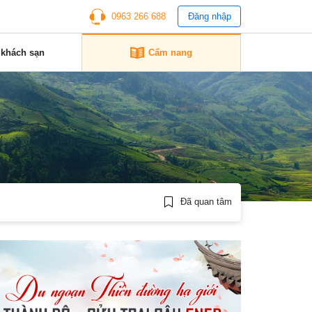
0963 266 688
Đăng nhập
 khách sạn
Cẩm nang
Đã quan tâm