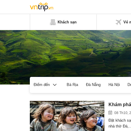
Khách sạn
Vé 
Bà Rịa
Đà Nẵng
Hà Nội
D
Điểm đến
Khám phá 
08 Th10, 
Đặt khách sạ
nhà thờ Đá,