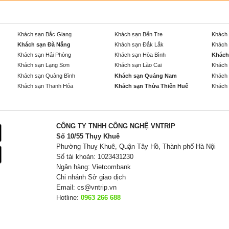
Khách sạn Bắc Giang
Khách sạn Bến Tre
Khách 
Khách sạn Đà Nẵng
Khách sạn Đắk Lắk
Khách 
Khách sạn Hải Phòng
Khách sạn Hòa Bình
Khách
Khách sạn Lạng Sơn
Khách sạn Lào Cai
Khách 
Khách sạn Quảng Bình
Khách sạn Quảng Nam
Khách 
Khách sạn Thanh Hóa
Khách sạn Thừa Thiên Huế
Khách 
CÔNG TY TNHH CÔNG NGHỆ VNTRIP
Số 10/55 Thụy Khuê
Phường Thuỵ Khuê, Quận Tây Hồ, Thành phố Hà Nội
Số tài khoản: 1023431230
Ngân hàng: Vietcombank
Chi nhánh Sở giao dịch
Email:
cs@vntrip.vn
Hotline:
0963 266 688