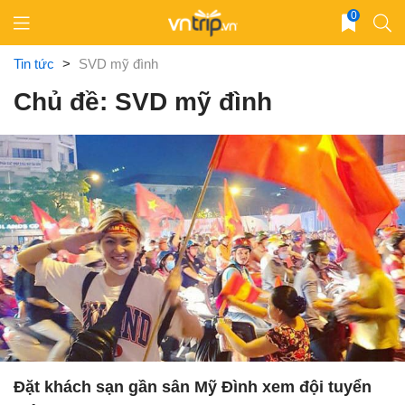
Skip
0
to
content
Tin tức
>
SVD mỹ đình
Chủ đề: SVD mỹ đình
Đặt khách sạn gần sân Mỹ Đình xem đội tuyển