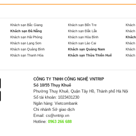
Khách sạn Bắc Giang
Khách sạn Bến Tre
Khách 
Khách sạn Đà Nẵng
Khách sạn Đắk Lắk
Khách 
Khách sạn Hải Phòng
Khách sạn Hòa Bình
Khách
Khách sạn Lạng Sơn
Khách sạn Lào Cai
Khách 
Khách sạn Quảng Bình
Khách sạn Quảng Nam
Khách 
Khách sạn Thanh Hóa
Khách sạn Thừa Thiên Huế
Khách 
CÔNG TY TNHH CÔNG NGHỆ VNTRIP
Số 10/55 Thụy Khuê
Phường Thuỵ Khuê, Quận Tây Hồ, Thành phố Hà Nội
Số tài khoản: 1023431230
Ngân hàng: Vietcombank
Chi nhánh Sở giao dịch
Email:
cs@vntrip.vn
Hotline:
0963 266 688