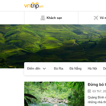
Khách sạn
Vé 
Bà Rịa
Đà Nẵng
Hà Nội
D
Điểm đến
Đừng bỏ l
03 Th7, 2
Quảng Bình n
những nhà t