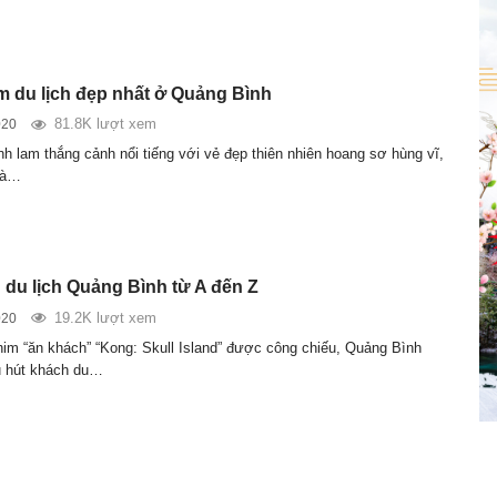
ểm du lịch đẹp nhất ở Quảng Bình
81.8K lượt xem
020
nh lam thắng cảnh nổi tiếng với vẻ đẹp thiên nhiên hoang sơ hùng vĩ,
là…
du lịch Quảng Bình từ A đến Z
19.2K lượt xem
020
him “ăn khách” “Kong: Skull Island” được công chiếu, Quảng Bình
u hút khách du…