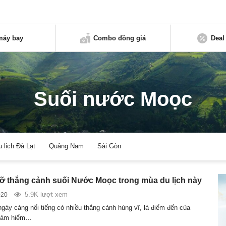
máy bay
Combo đồng giá
Deal
Suối nước Moọc
u lịch Đà Lạt
Quảng Nam
Sài Gòn
ỡ thắng cảnh suối Nước Moọc trong mùa du lịch này
5.9K lượt xem
020
gày càng nổi tiếng có nhiều thắng cảnh hùng vĩ, là điểm đến của
hám hiểm…