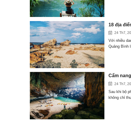
18 địa đi
24 Th7, 2
Với nhiều da
Quảng Bình 
Cẩm nang 
24 Th7, 2
Sau khi bộ p
không chỉ th