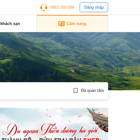
0963 266 688
Đăng nhập
 khách sạn
Cẩm nang
Đã quan tâm