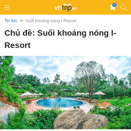
Skip
0
to
content
Tin tức
>
Suối khoáng nóng I-Resort
Chủ đề: Suối khoáng nóng I-
Resort