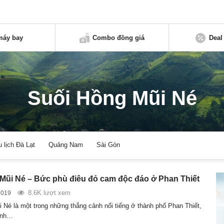
máy bay
Combo đồng giá
Deal
Suối Hồng Mũi Né
u lịch Đà Lạt
Quảng Nam
Sài Gòn
 Mũi Né – Bức phù điêu đỏ cam độc đáo ở Phan Thiết
8.6K lượt xem
2019
i Né là một trong những thắng cảnh nổi tiếng ở thành phố Phan Thiết,
ảnh…