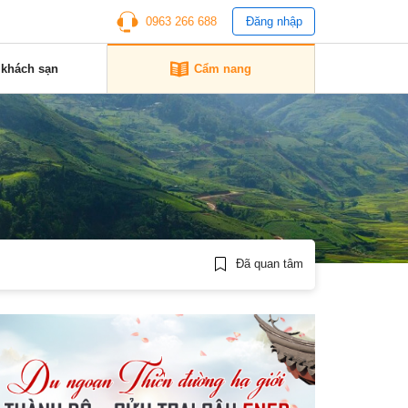
0963 266 688
Đăng nhập
 khách sạn
Cẩm nang
Đã quan tâm