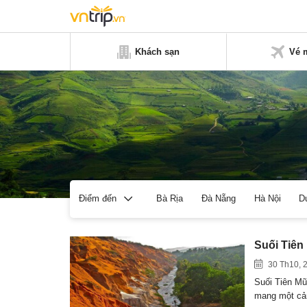
Khách sạn
Vé 
Bà Rịa
Đà Nẵng
Hà Nội
D
Điểm đến
Suối Tiên
30 Th10, 
Suối Tiên Mũ
mang một c