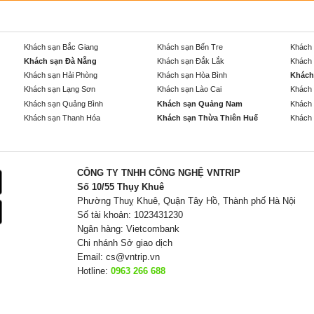
Khách sạn Bắc Giang
Khách sạn Bến Tre
Khách 
Khách sạn Đà Nẵng
Khách sạn Đắk Lắk
Khách 
Khách sạn Hải Phòng
Khách sạn Hòa Bình
Khách
Khách sạn Lạng Sơn
Khách sạn Lào Cai
Khách 
Khách sạn Quảng Bình
Khách sạn Quảng Nam
Khách 
Khách sạn Thanh Hóa
Khách sạn Thừa Thiên Huế
Khách 
CÔNG TY TNHH CÔNG NGHỆ VNTRIP
Số 10/55 Thụy Khuê
Phường Thuỵ Khuê, Quận Tây Hồ, Thành phố Hà Nội
Số tài khoản: 1023431230
Ngân hàng: Vietcombank
Chi nhánh Sở giao dịch
Email:
cs@vntrip.vn
Hotline:
0963 266 688