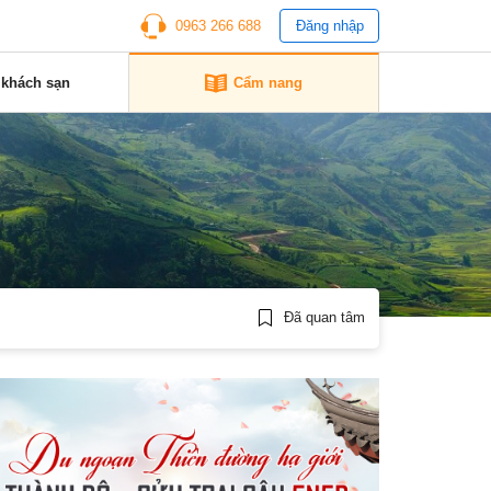
0963 266 688
Đăng nhập
 khách sạn
Cẩm nang
Đã quan tâm