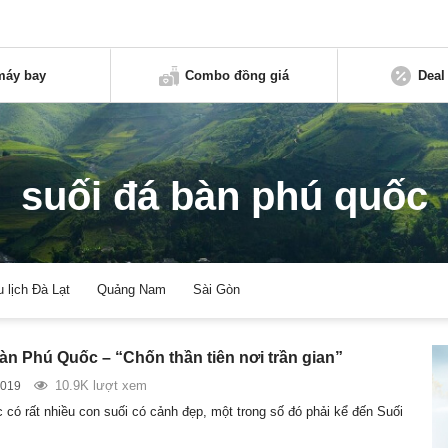
máy bay
Combo đồng giá
Deal
suối đá bàn phú quốc
u lịch Đà Lạt
Quảng Nam
Sài Gòn
àn Phú Quốc – “Chốn thần tiên nơi trần gian”
10.9K lượt xem
2019
 có rất nhiều con suối có cảnh đẹp, một trong số đó phải kể đến Suối