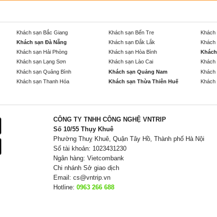
Khách sạn Bắc Giang
Khách sạn Bến Tre
Khách 
Khách sạn Đà Nẵng
Khách sạn Đắk Lắk
Khách 
Khách sạn Hải Phòng
Khách sạn Hòa Bình
Khách
Khách sạn Lạng Sơn
Khách sạn Lào Cai
Khách 
Khách sạn Quảng Bình
Khách sạn Quảng Nam
Khách 
Khách sạn Thanh Hóa
Khách sạn Thừa Thiên Huế
Khách 
CÔNG TY TNHH CÔNG NGHỆ VNTRIP
Số 10/55 Thụy Khuê
Phường Thuỵ Khuê, Quận Tây Hồ, Thành phố Hà Nội
Số tài khoản: 1023431230
Ngân hàng: Vietcombank
Chi nhánh Sở giao dịch
Email:
cs@vntrip.vn
Hotline:
0963 266 688