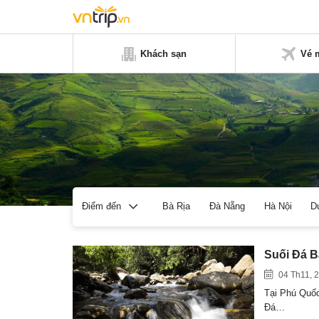
Khách sạn
Vé 
Bà Rịa
Đà Nẵng
Hà Nội
D
Điểm đến
Suối Đá B
04 Th11, 
Tại Phú Quốc
Đá…