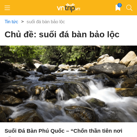
Skip
0
to
content
Tin tức
>
suối đá bàn bảo lộc
Chủ đề: suối đá bàn bảo lộc
Suối Đá Bàn Phú Quốc – “Chốn thần tiên nơi