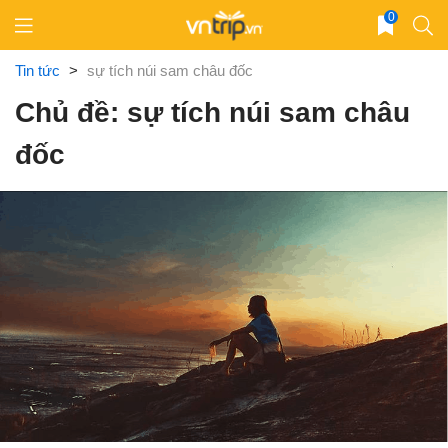
Skip
0
to
content
Tin tức
>
sự tích núi sam châu đốc
Chủ đề: sự tích núi sam châu
đốc