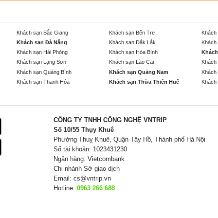
Khách sạn Bắc Giang
Khách sạn Bến Tre
Khách 
Khách sạn Đà Nẵng
Khách sạn Đắk Lắk
Khách 
Khách sạn Hải Phòng
Khách sạn Hòa Bình
Khách
Khách sạn Lạng Sơn
Khách sạn Lào Cai
Khách 
Khách sạn Quảng Bình
Khách sạn Quảng Nam
Khách 
Khách sạn Thanh Hóa
Khách sạn Thừa Thiên Huế
Khách 
CÔNG TY TNHH CÔNG NGHỆ VNTRIP
Số 10/55 Thụy Khuê
Phường Thuỵ Khuê, Quận Tây Hồ, Thành phố Hà Nội
Số tài khoản: 1023431230
Ngân hàng: Vietcombank
Chi nhánh Sở giao dịch
Email:
cs@vntrip.vn
Hotline:
0963 266 688