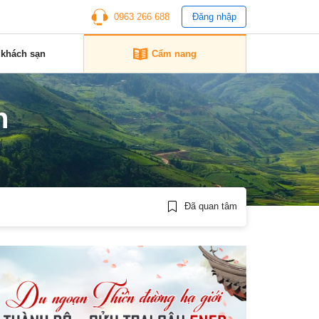
0963 266 688
Đăng nhập
 khách sạn
Cẩm nang
h
Đã quan tâm