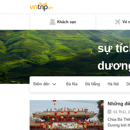
Khách sạn
Vé 
sự tí
dươn
Bà Rịa
Đà Nẵng
Hà Nội
D
Điểm đến
Những điề
01 Th11, 
Chùa Bà Thi
Dương linh t