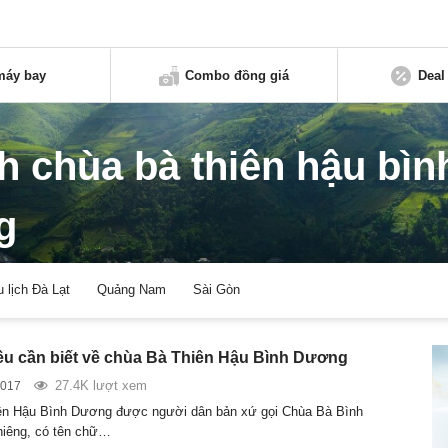
máy bay
Combo đồng giá
Deal
ch chùa bà thiên hậu bìn
g
u lịch Đà Lạt
Quảng Nam
Sài Gòn
u cần biết về chùa Bà Thiên Hậu Bình Dương
27.4K lượt xem
2017
ên Hậu Bình Dương được người dân bản xứ gọi Chùa Bà Bình
hiêng, có tên chữ…