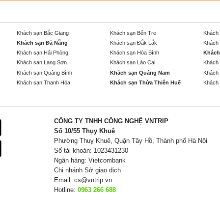
Khách sạn Bắc Giang
Khách sạn Bến Tre
Khách 
Khách sạn Đà Nẵng
Khách sạn Đắk Lắk
Khách 
Khách sạn Hải Phòng
Khách sạn Hòa Bình
Khách
Khách sạn Lạng Sơn
Khách sạn Lào Cai
Khách 
Khách sạn Quảng Bình
Khách sạn Quảng Nam
Khách 
Khách sạn Thanh Hóa
Khách sạn Thừa Thiên Huế
Khách 
CÔNG TY TNHH CÔNG NGHỆ VNTRIP
Số 10/55 Thụy Khuê
Phường Thuỵ Khuê, Quận Tây Hồ, Thành phố Hà Nội
Số tài khoản: 1023431230
Ngân hàng: Vietcombank
Chi nhánh Sở giao dịch
Email:
cs@vntrip.vn
Hotline:
0963 266 688