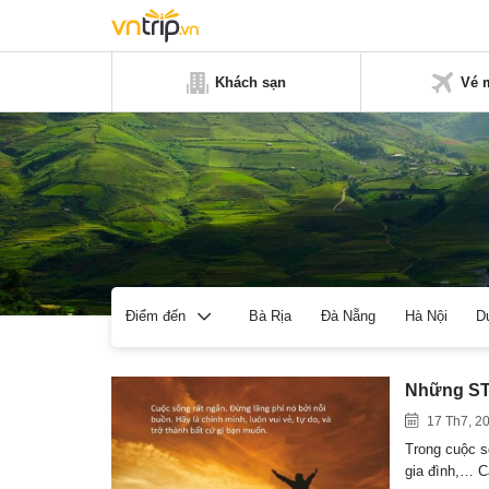
Khách sạn
Vé 
Bà Rịa
Đà Nẵng
Hà Nội
D
Điểm đến
Những STT
17 Th7, 2
Trong cuộc số
gia đình,… 