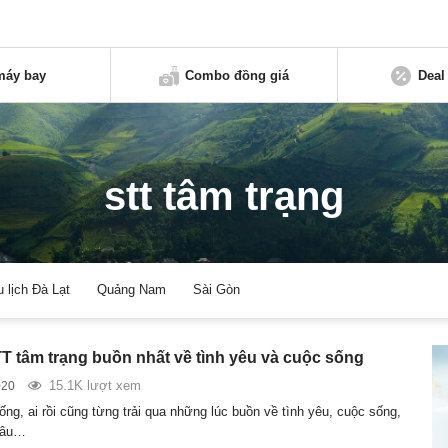
máy bay
Combo đồng giá
Deal
stt tâm trạng
u lịch Đà Lạt
Quảng Nam
Sài Gòn
 tâm trạng buồn nhất về tình yêu và cuộc sống
15.1K lượt xem
020
ng, ai rồi cũng từng trải qua những lúc buồn về tình yêu, cuộc sống,
Câu…