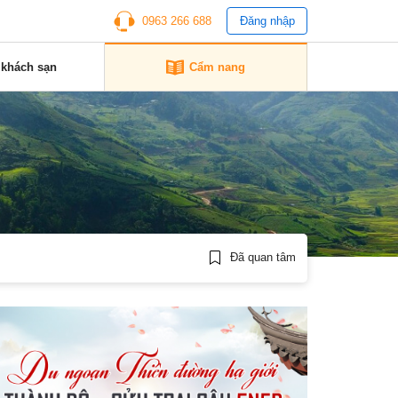
0963 266 688
Đăng nhập
 khách sạn
Cẩm nang
Đã quan tâm