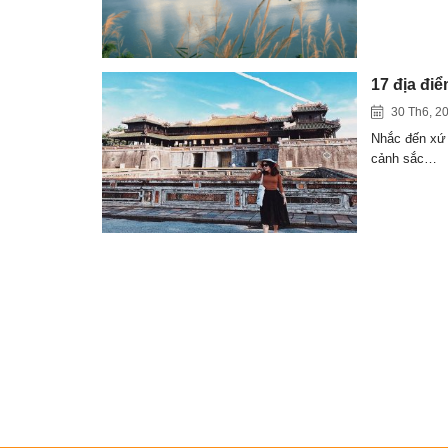
17 địa điể
30 Th6, 2
Nhắc đến xứ H
cảnh sắc…