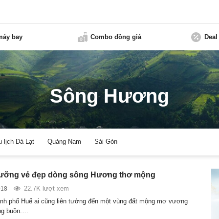
máy bay
Combo đồng giá
Deal
Sông Hương
u lịch Đà Lạt
Quảng Nam
Sài Gòn
ưỡng vẻ đẹp dòng sông Hương thơ mộng
22.7K lượt xem
018
nh phố Huế ai cũng liên tưởng đến một vùng đất mộng mơ vương
ng buồn.…