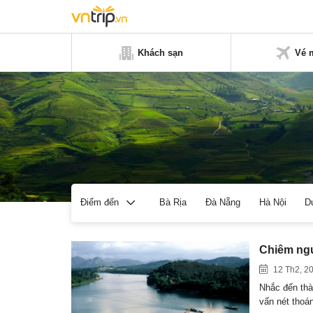
Khách sạn
Vé 
Bà Rịa
Đà Nẵng
Hà Nội
D
Điểm đến
Chiêm ng
12 Th2, 2
Nhắc đến thà
vấn nét thoá