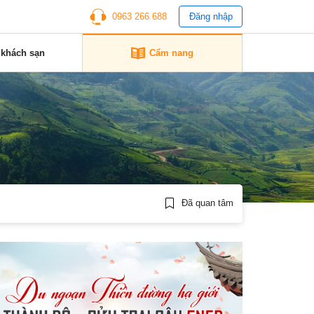
0963 266 688
Đăng nhập
 khách sạn
Cẩm nang
Đã quan tâm