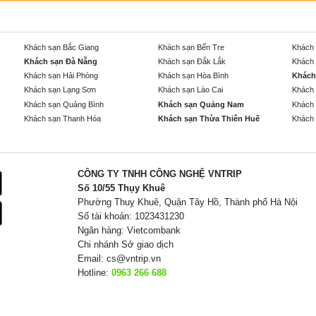
Khách sạn Bắc Giang
Khách sạn Bến Tre
Khách 
Khách sạn Đà Nẵng
Khách sạn Đắk Lắk
Khách 
Khách sạn Hải Phòng
Khách sạn Hòa Bình
Khách
Khách sạn Lạng Sơn
Khách sạn Lào Cai
Khách 
Khách sạn Quảng Bình
Khách sạn Quảng Nam
Khách 
Khách sạn Thanh Hóa
Khách sạn Thừa Thiên Huế
Khách 
CÔNG TY TNHH CÔNG NGHỆ VNTRIP
Số 10/55 Thụy Khuê
Phường Thuỵ Khuê, Quận Tây Hồ, Thành phố Hà Nội
Số tài khoản: 1023431230
Ngân hàng: Vietcombank
Chi nhánh Sở giao dịch
Email:
cs@vntrip.vn
Hotline:
0963 266 688