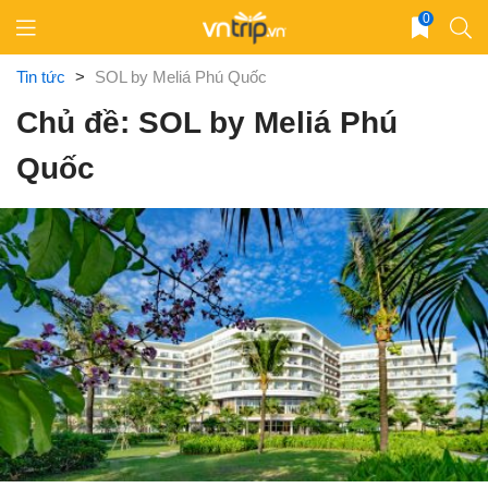
Skip
0
to
content
Tin tức
>
SOL by Meliá Phú Quốc
Chủ đề: SOL by Meliá Phú
Quốc