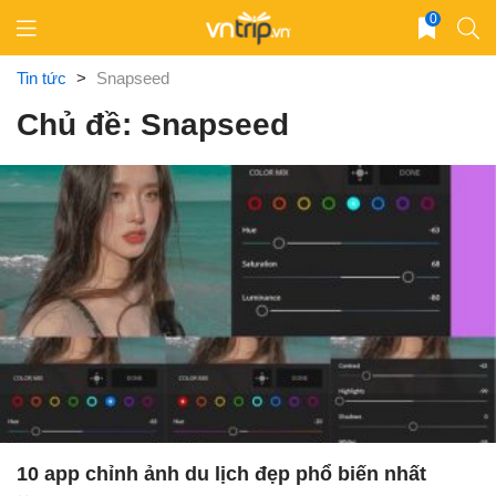
Skip
0
to
content
Tin tức
>
Snapseed
Chủ đề: Snapseed
10 app chỉnh ảnh du lịch đẹp phổ biến nhất