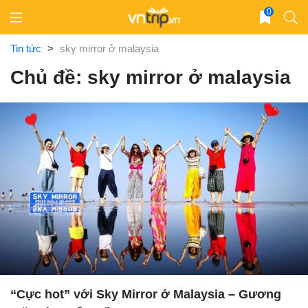
Skip
0
to
content
Tin tức
>
sky mirror ở malaysia
Chủ đề: sky mirror ở malaysia
“Cực hot” với Sky Mirror ở Malaysia – Gương