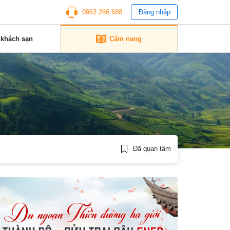
0963 266 688
Đăng nhập
 khách sạn
Cẩm nang
Đã quan tâm