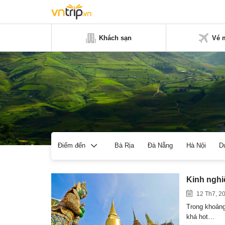
Khách sạn
Vé 
Bà Rịa
Đà Nẵng
Hà Nội
D
Điểm đến
Kinh nghiệ
12 Th7, 2
Trong khoảng 
khá hot…