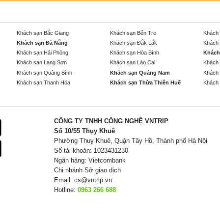
Khách sạn Bắc Giang
Khách sạn Bến Tre
Khách 
Khách sạn Đà Nẵng
Khách sạn Đắk Lắk
Khách 
Khách sạn Hải Phòng
Khách sạn Hòa Bình
Khách
Khách sạn Lạng Sơn
Khách sạn Lào Cai
Khách 
Khách sạn Quảng Bình
Khách sạn Quảng Nam
Khách 
Khách sạn Thanh Hóa
Khách sạn Thừa Thiên Huế
Khách 
CÔNG TY TNHH CÔNG NGHỆ VNTRIP
Số 10/55 Thụy Khuê
Phường Thuỵ Khuê, Quận Tây Hồ, Thành phố Hà Nội
Số tài khoản: 1023431230
Ngân hàng: Vietcombank
Chi nhánh Sở giao dịch
Email:
cs@vntrip.vn
Hotline:
0963 266 688